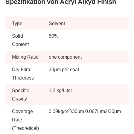
Spezifikation von Acryl Alkyd Finish
Type
Solvent
Solid
50%
Content
Mixing Ratio
one component
Dry Film
30μm per coat
Thickness
Specific
1.2 kg/Liter
Gravity
2
Coverage
0.09kg/m
/30μm 0.067L/m2/30μm
Rate
(Theoretical)