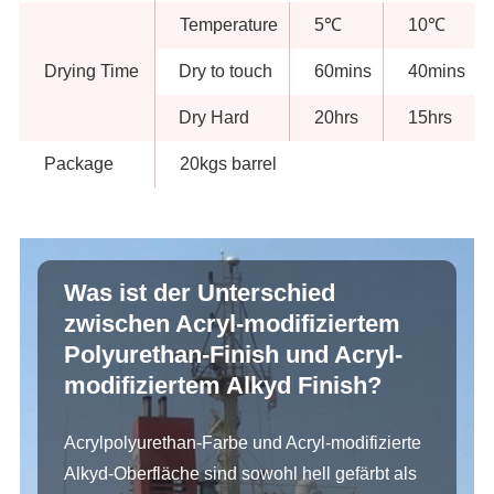
Temperature
5℃
10℃
Drying Time
Dry to touch
60mins
40mins
Dry Hard
20hrs
15hrs
Package
20kgs barrel
Was ist der Unterschied
zwischen Acryl-modifiziertem
Polyurethan-Finish und Acryl-
modifiziertem Alkyd Finish?
Acrylpolyurethan-Farbe und Acryl-modifizierte
Alkyd-Oberfläche sind sowohl hell gefärbt als