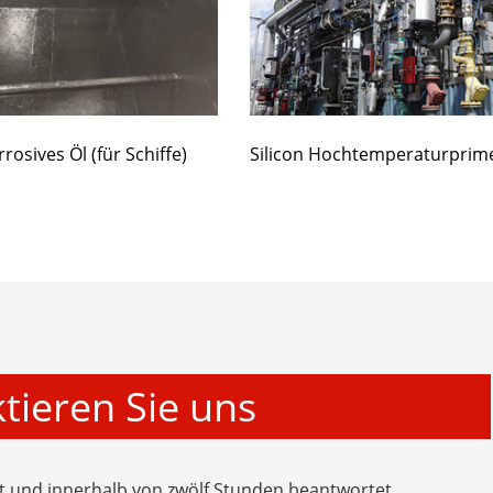
rosives Öl (für Schiffe)
Silicon Hochtemperaturprim
tieren Sie uns
zt und innerhalb von zwölf Stunden beantwortet.