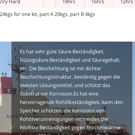
Dry Hard
18hrs
16hrs
12hrs
24kgs for one kit, part A 20kgs, part B 4kgs
Was sind die Eigenschaften
der Epoxy-Phenolfarbe?
Es hat sehr gute Säure-Beständigkeit,
Flüssigsäure-Beständigkeit und Säuregehalt,
etc. Die Beschichtung ist mit dichter
Beschichtungsstruktur, beständig gegen die
meisten Lösungsmittel, und schützt das
Substrat vor Korrosion.Es hat eine
hervorragende Rohölbeständigkeit, kann den
Speicher schützen, die Korrosion von
Rohölverunreinigungen vermeiden.Die
höchste Beständigkeit gegen Trockenwärme