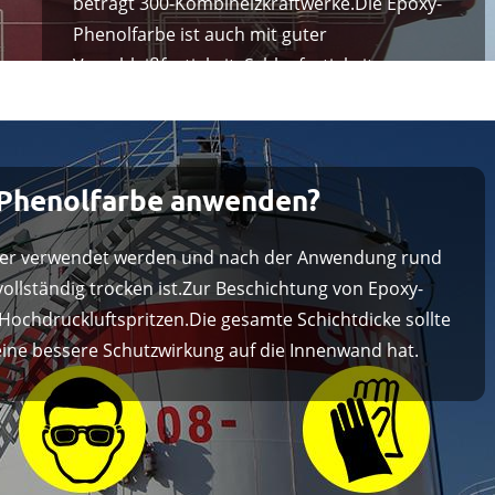
beträgt 300-Kombiheizkraftwerke.Die Epoxy-
Phenolfarbe ist auch mit guter
Verschleißfestigkeit, Schlagfestigkeit,
ausgezeichneter Härte.
Phenolfarbe anwenden?
mer verwendet werden und nach der Anwendung rund
vollständig trocken ist.Zur Beschichtung von Epoxy-
Hochdruckluftspritzen.Die gesamte Schichtdicke sollte
eine bessere Schutzwirkung auf die Innenwand hat.