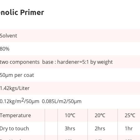
nolic Primer
Solvent
80%
two components base : hardener=5:1 by weight
50μm per coat
1.42kgs/Liter
2
0.12kg/m
/50μm 0.085L/m2/50μm
Temperature
10℃
20℃
25℃
Dry to touch
3hrs
2hrs
1hr