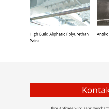
High Build Aliphatic Polyurethan
Antikor
Paint
Kontak
Ihre Anfrage wird sehr geschät