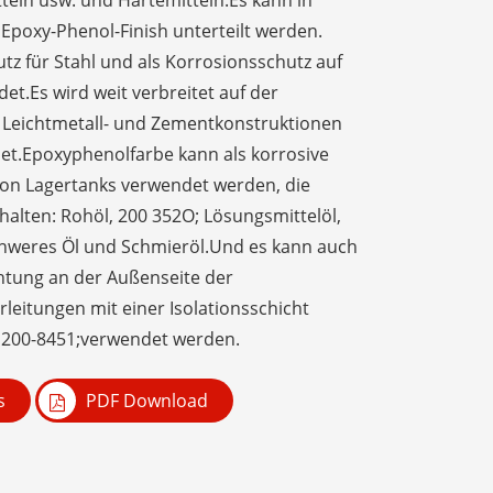
teln usw. und Härtemitteln.Es kann in
 Epoxy-Phenol-Finish unterteilt werden.
tz für Stahl und als Korrosionsschutz auf
t.Es wird weit verbreitet auf der
 Leichtmetall- und Zementkonstruktionen
t.Epoxyphenolfarbe kann als korrosive
von Lagertanks verwendet werden, die
halten: Rohöl, 200 352O; Lösungsmittelöl,
schweres Öl und Schmieröl.Und es kann auch
chtung an der Außenseite der
leitungen mit einer Isolationsschicht
n 200-8451;verwendet werden.
s
PDF Download