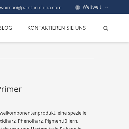
Weltweit
waimao@paint-in-china.com
BLOG
KONTAKTIEREN SIE UNS
Primer
Zweikomponentenprodukt, eine spezielle
idharz, Phenolharz, Pigmentfüllern,