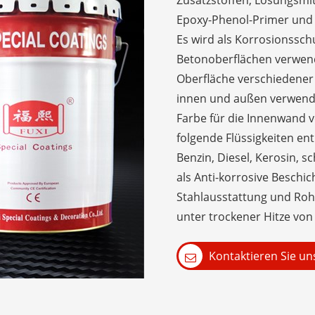
Zusatzstoffen, Lösungsmit
Epoxy-Phenol-Primer und
Es wird als Korrosionsschu
Betonoberflächen verwende
Oberfläche verschiedener
innen und außen verwende
Farbe für die Innenwand 
folgende Flüssigkeiten ent
Benzin, Diesel, Kerosin, 
als Anti-korrosive Beschi
Stahlausstattung und Rohr
unter trockener Hitze vo
Kontaktieren Sie un