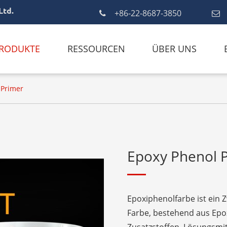
Ltd.
+86-22-8687-3850
RODUKTE
RESSOURCEN
ÜBER UNS
 Primer
Epoxy Phenol 
Epoxiphenolfarbe ist ein 
Farbe, bestehend aus Epox