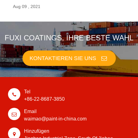
Aug 09 , 2021
FUXI COATINGS, IHRE BESTE WAHL
KONTAKTIEREN SIE UNS
Tel
+86-22-8687-3850
Email
waimao@paint-in-china.com
Hinzufügen