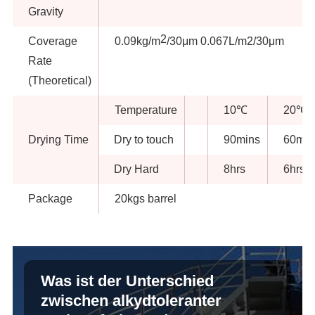
Gravity
2
Coverage
0.09kg/m
/30μm 0.067L/m2/30μm
Rate
(Theoretical)
Temperature
10℃
20℃
Drying Time
Dry to touch
90mins
60min
Dry Hard
8hrs
6hrs
Package
20kgs barrel
Was ist der Unterschied
zwischen alkydtoleranter