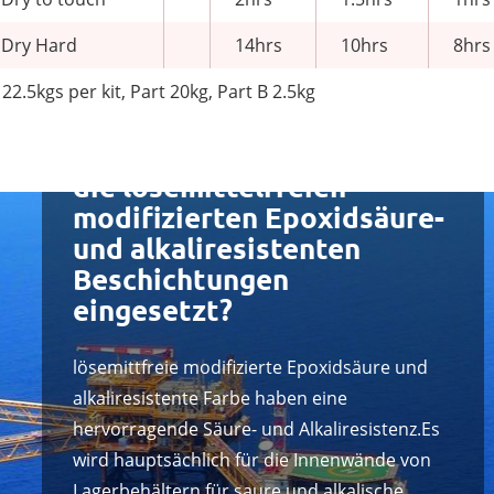
Dry Hard
14hrs
10hrs
8hrs
22.5kgs per kit, Part 20kg, Part B 2.5kg
Wo werden hauptsächlich
die lösemittelfreien
modifizierten Epoxidsäure-
und alkaliresistenten
Beschichtungen
eingesetzt?
lösemittfreie modifizierte Epoxidsäure und
alkaliresistente Farbe haben eine
hervorragende Säure- und Alkaliresistenz.Es
wird hauptsächlich für die Innenwände von
Lagerbehältern für saure und alkalische