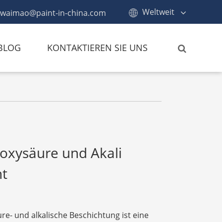
Weltweit
waimao@paint-in-china.com
BLOG
KONTAKTIEREN SIE UNS
poxysäure und Akali
nt
re- und alkalische Beschichtung ist eine