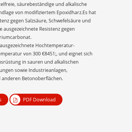
lfreie, säurebeständige und alkalische
ndlage von modifiziertem Epoxidharz.Es hat
stenz gegen Salzsäure, Schwefelsäure und
ne ausgezeichnete Resistenz gegen
riumcarbonat.
e ausgezeichnete Hochtemperatur-
emperatur von 300 €8451;, und eignet sich
srüstung in sauren und alkalischen
ngen sowie Industrieanlagen,
d anderen Betonoberflächen.
s
PDF Download