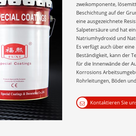
zweikomponente, lösemitte
Beschichtung auf der Gru
eine ausgezeichnete Resi
Salpetersäure und hat ei
Natriumhydroxid und Nat
Es verfügt auch über ein
Beständigkeit, kann der T
für die Innenwände der Au
Korrosions Arbeitsumgebu
Rohrleitungen, Böden un
Kontaktieren Sie un