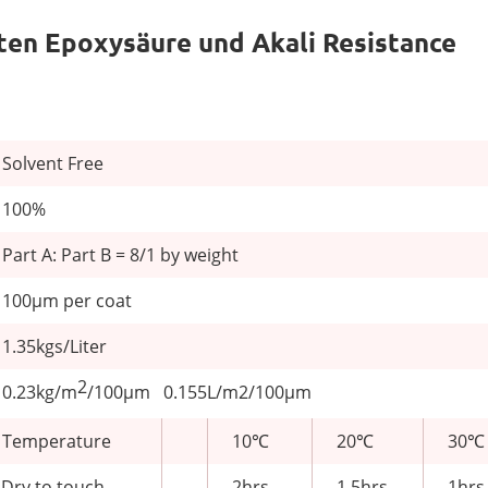
rten Epoxysäure und Akali Resistance
Solvent Free
100%
Part A: Part B = 8/1 by weight
100μm per coat
1.35kgs/Liter
2
0.23kg/m
/100μm 0.155L/m2/100μm
Temperature
10℃
20℃
30℃
Dry to touch
2hrs
1.5hrs
1hrs