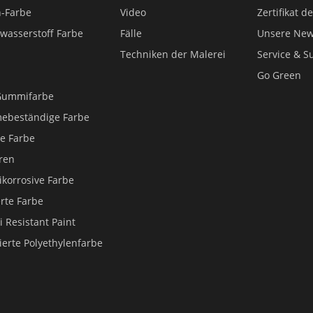
n-Farbe
Video
Zertifikat d
wasserstoff Farbe
Fälle
Unsere Ne
Techniken der Malerei
Service & S
Go Green
 Gummifarbe
mebeständige Farbe
he Farbe
eren
ikorrosive Farbe
rte Farbe
i Resistant Paint
ierte Polyethylenfarbe