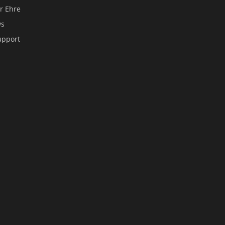
er Ehre
ws
upport