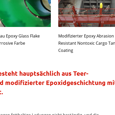
u Epoxy Glass Flake
Modifizierter Epoxy Abrasion
rrosive Farbe
Resistant Nontoxic Cargo Ta
Coating
steht hauptsächlich aus Teer-
d modifizierter Epoxidgeschichtung mi
.