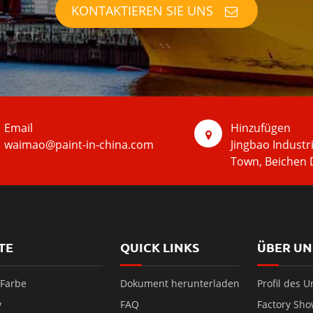
KONTAKTIEREN SIE UNS
Email
Hinzufügen
waimao@paint-in-china.com
Jingbao Industr
Town, Beichen D
TE
QUICK LINKS
ÜBER UN
 Farbe
Dokument herunterladen
Profil des 
y
FAQ
Factory Sh