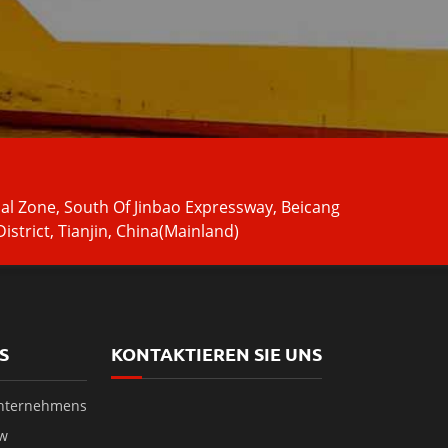
ial Zone, South Of Jinbao Expressway, Beicang
istrict, Tianjin, China(Mainland)
S
KONTAKTIEREN SIE UNS
Unternehmens
ow