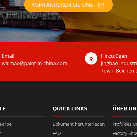
KONTAKTIEREN SIE UNS
Email
Hinzufügen
waimao@paint-in-china.com
Jingbao Industr
Town, Beichen D
TE
QUICK LINKS
ÜBER UN
 Farbe
Dokument herunterladen
Profil des 
y
FAQ
Factory Sh