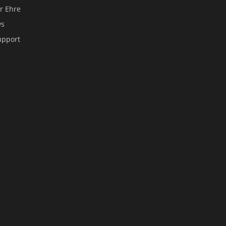
er Ehre
ws
upport