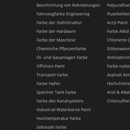
Beschichtung von Rohrleitungen
Polyuretha
Fahrzeugfarbe Engineering
Fluorkohlen
Farbe der Stahlstruktur
Acryl Paint
Farbe der Hardware
Farbe Alkid
Farbe der Maschine
Chlorierte
Chemische Pflanzenfarbe
Silikonwär
Öl- und Gasanlagen Farbe
Antistatisc
Offshore Paint
Farbe isoli
Transport Farbe
Asphalt Ant
Farbe Hafen
Hochchlorie
Speicher Tank Farbe
Acid & Alkal
Farbe des Kanalsystems
Chlorsulfon
Industrial Waterborne Paint
Hochtemperatur Farbe
Gebäude Farbe