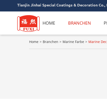
Tianjin Jinhai Special Coatings & Decoration Co., 
HOME
BRANCHEN
P
Home
Branchen
Marine Farbe
Marine Dec