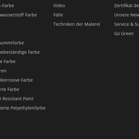
n-Farbe
Video
Zertifikat d
wasserstoff Farbe
Fälle
Unsere Ne
Techniken der Malerei
Service & S
Go Green
 Gummifarbe
mebeständige Farbe
he Farbe
eren
ikorrosive Farbe
rte Farbe
i Resistant Paint
ierte Polyethylenfarbe