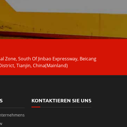
ial Zone, South Of Jinbao Expressway, Beicang
istrict, Tianjin, China(Mainland)
S
KONTAKTIEREN SIE UNS
Unternehmens
ow